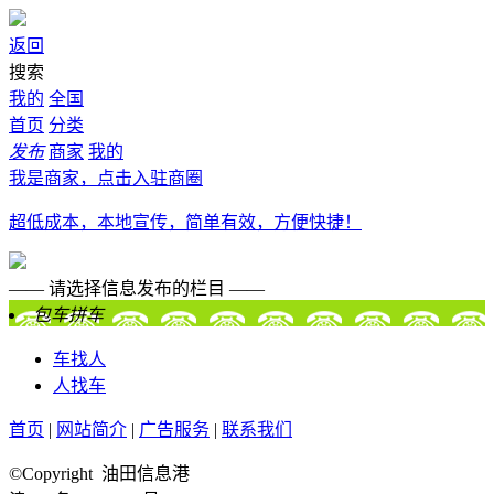
返回
搜索
我的
全国
首页
分类
发布
商家
我的
我是商家，点击入驻商圈
超低成本，本地宣传，简单有效，方便快捷！
—— 请选择信息发布的栏目 ——
包车拼车
车找人
人找车
首页
|
网站简介
|
广告服务
|
联系我们
©Copyright 油田信息港