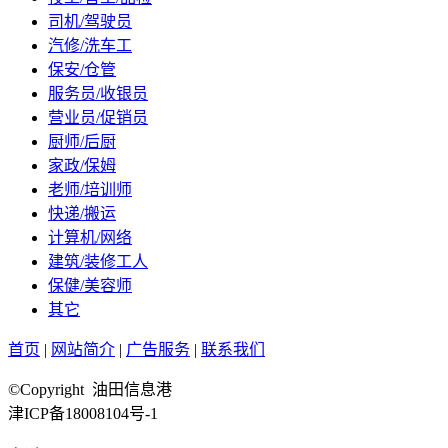
司机/驾驶员
汽修/洗车工
保安/仓管
服务员/收银员
营业员/促销员
厨师/后厨
家政/保姆
老师/培训师
快递/搬运
计算机/网络
建筑/装修工人
保健/美容师
其它
首页
|
网站简介
|
广告服务
|
联系我们
©Copyright 油田信息港
津ICP备18008104号-1