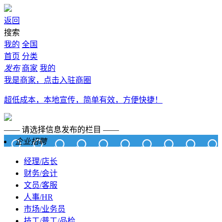
返回
搜索
我的
全国
首页
分类
发布
商家
我的
我是商家，点击入驻商圈
超低成本，本地宣传，简单有效，方便快捷！
—— 请选择信息发布的栏目 ——
企业招聘
经理/店长
财务/会计
文员/客服
人事/HR
市场/业务员
技工/普工/品检