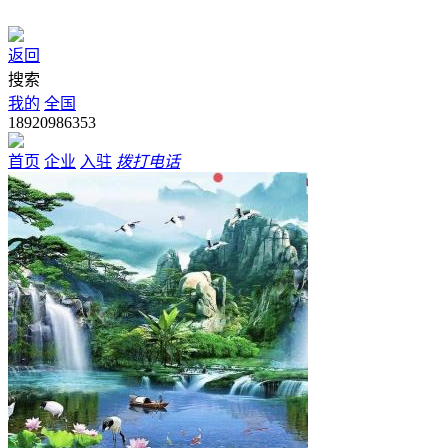
返回
搜索
我的
全国
18920986353
首页
企业
入驻
拨打电话