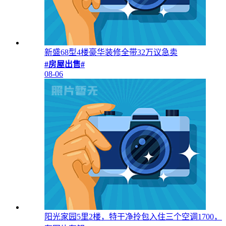
新盛68型4楼豪华装修全带32万议急卖
#房屋出售#
08-06
阳光家园5里2楼，特干净拎包入住三个空调1700，