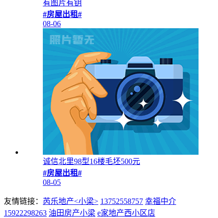
有图片有钥
#房屋出租#
08-06
诚信北里98型16楼毛坯500元
#房屋出租#
08-05
友情链接：
芮乐地产<小梁>
13752558757
幸福中介
15922298263
油田房产小梁
e家地产西小区店