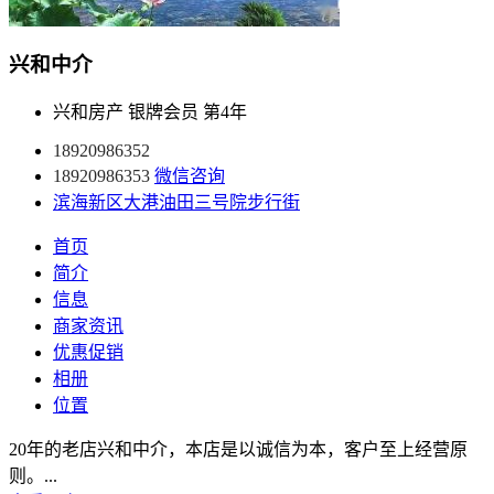
兴和中介
兴和房产
银牌会员
第4年
18920986352
18920986353
微信咨询
滨海新区大港油田三号院步行街
首页
简介
信息
商家资讯
优惠促销
相册
位置
20年的老店兴和中介，本店是以诚信为本，客户至上经营原
则。...