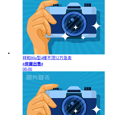
祥和80a型4楼不顶52万急卖
#房屋出售#
08-06