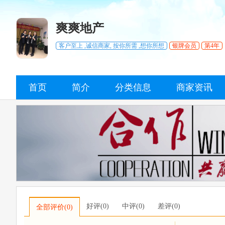
爽爽地产
客户至上 ,诚信商家, 按你所需 ,想你所想
银牌会员
第4年
首页
简介
分类信息
商家资讯
好评(0)
中评(0)
差评(0)
全部评价(0)