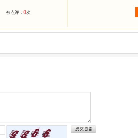
0
被点评：
次