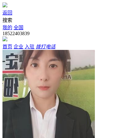
返回
搜索
我的
全国
18522403839
首页
企业
入驻
拨打电话