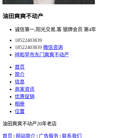
油田爽爽不动产
诚信第一,阳光交易,客
银牌会员
第4年
18522403839
18522403839
微信咨询
祥和早市东门爽爽不动产
首页
简介
信息
商家资讯
优惠促销
相册
位置
油田爽爽不动产20年老店
首页
|
网站简介
|
广告服务
|
联系我们