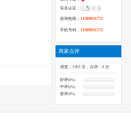
实名认证：
咨询热线：
13389031772
手机号码：
13389031772
商家点评
浏览：
1363
次，点评：
0
次
好评
(0%)
中评
(0%)
差评
(0%)