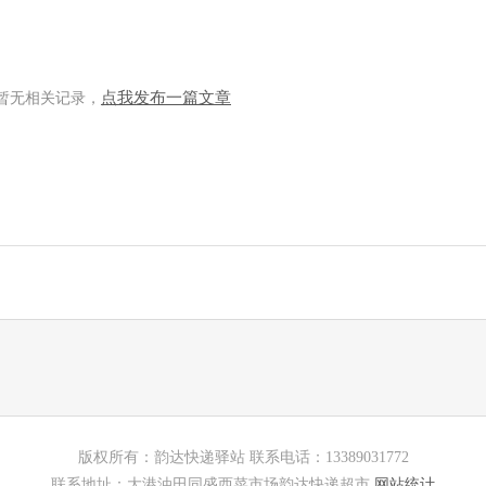
点我发布一篇文章
暂无相关记录，
版权所有：韵达快递驿站 联系电话：13389031772
联系地址：大港油田同盛西菜市场韵达快递超市
网站统计