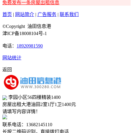
免费发布一条房屋出租信息
首页
|
网站简介
|
广告服务
|
联系我们
©Copyright 油田信息港
津ICP备18008104号-1
电话：
18920981590
网站统计
返回
李园小区56四楼精装1400
房屋出租
大港油田
2室1厅1卫
1400元
请填写内容详情！
联系电话：13682145110
长按二维码识别，直接拨打电话