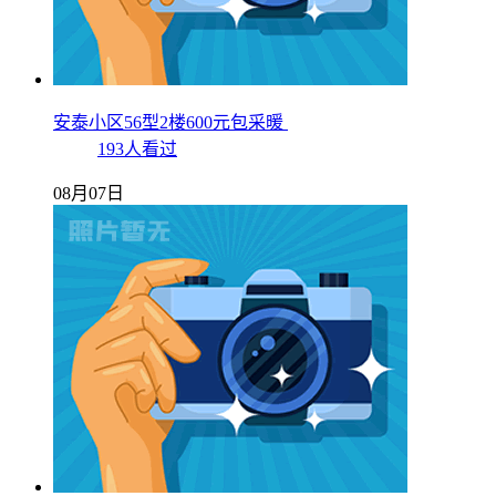
安泰小区56型2楼600元包采暖
193人看过
08月07日