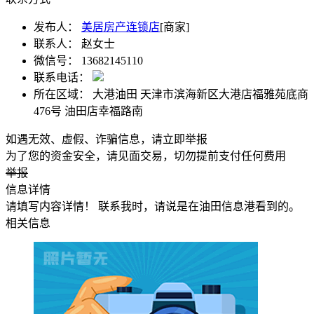
发布人：
美居房产连锁店
[商家]
联系人：
赵女士
微信号：
13682145110
联系电话：
所在区域：
大港油田 天津市滨海新区大港店福雅苑底商
476号 油田店幸福路南
如遇无效、虚假、诈骗信息，请立即举报
为了您的资金安全，请见面交易，切勿提前支付任何费用
举报
信息详情
请填写内容详情！ 联系我时，请说是在油田信息港看到的。
相关信息