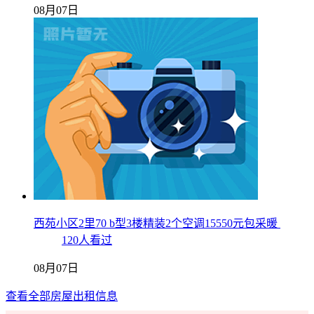
08月07日
西苑小区2里70 b型3楼精装2个空调15550元包采暖
120人看过
08月07日
查看全部房屋出租信息