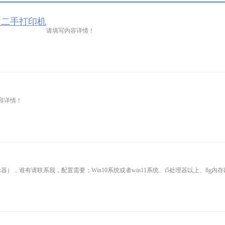
，二手打印机
请填写内容详情！
容详情！
），谁有请联系我，配置需要：Win10系统或者win11系统、i5处理器以上、8g内