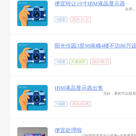
便宜转让19寸IBM液晶显示器
自用，
9成新
2024-11-21
阳光佳园3里98南梯4楼不边88万
9成新
大港油田
2024-06-15
IBM液晶显示器出售
完好，要的可以联系我,自
9成新
2024-03-06
便宜处理啦
i7处理器优质办公电脑+全新惠普