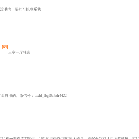
没毛病，要的可以联系我
议
三室一厅独家
用的。微信号：wxid_fbgf0cibdr4422
打印机一套仅需3200元，16G运行内存628G超大硬盘，搭配全新32寸曲面超薄屏，打