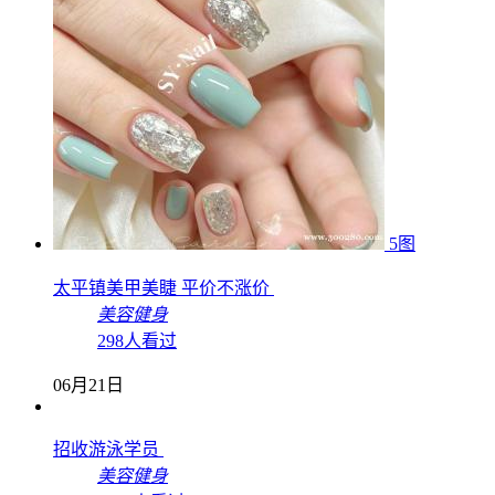
5图
太平镇美甲美睫 平价不涨价
美容健身
298人看过
06月21日
招收游泳学员
美容健身