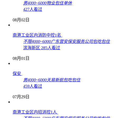
男
4000~6000
物业
包住
单休
427人看过
08月02日
南港工业区内消防中控1名
不限
4000~6000
广东营安保安服务公司
包吃
包住
滨海新区
285人看过
08月01日
保安
男
4000~6000
天易新航
包吃
包住
459人看过
07月29日
南港工业区内招消控1人