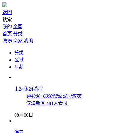
返回
搜索
我的
全国
首页
分类
发布
商家
我的
分类
区域
月薪
上24休24消控
男
4000~6000
物业公司
包吃
滨海新区
481人看过
08月06日
保安