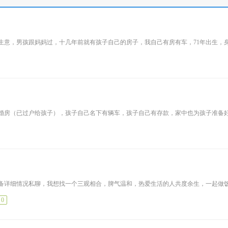
好婚房（已过户给孩子），孩子自己名下有辆车，孩子自己有存款，家中也为孩子准备
备详细情况私聊，我想找一个三观相合，脾气温和，热爱生活的人共度余生，一起做
0