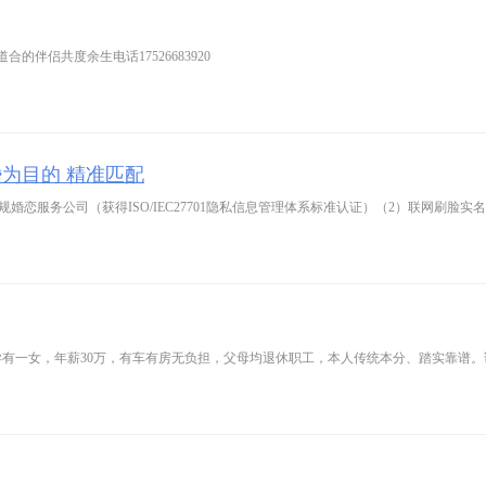
的伴侣共度余生电话17526683920
为目的 精准匹配