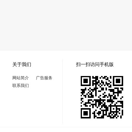
关于我们
扫一扫访问手机版
网站简介
广告服务
联系我们