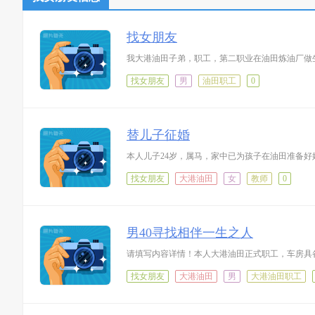
找女朋友
找女朋友
男
油田职工
0
替儿子征婚
本人儿子24岁，属马，家中已为孩子在油田准备
找女朋友
大港油田
女
教师
0
男40寻找相伴一生之人
请填写内容详情！本人大港油田正式职工，车房具
找女朋友
大港油田
男
大港油田职工