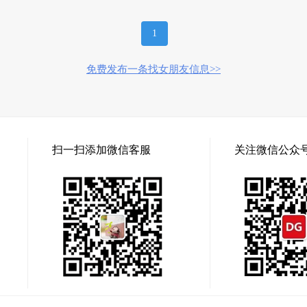
1
免费发布一条找女朋友信息>>
扫一扫添加微信客服
关注微信公众