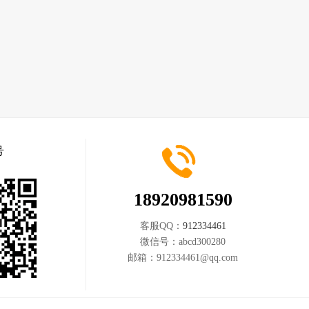
号
18920981590
客服QQ：
912334461
微信号：
abcd300280
邮箱：
912334461@qq.com