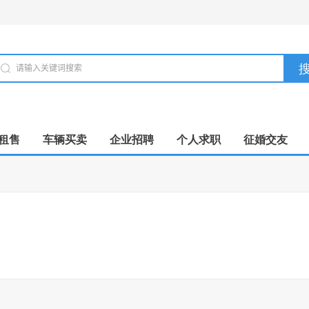
租售
车辆买卖
企业招聘
个人求职
征婚交友