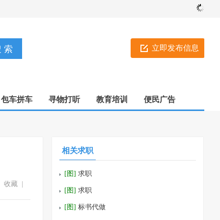
立即发布信息
包车拼车
寻物打听
教育培训
便民广告
相关求职
[图]
求职
收藏
|
[图]
求职
[图]
标书代做