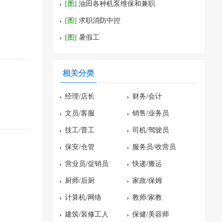
[图]
油田各种机泵维保和兼职
[图]
求职消防中控
[图]
暑假工
相关分类
经理/店长
财务/会计
文员/客服
销售/业务员
技工/普工
司机/驾驶员
保安/仓管
服务员/收营员
营业员/促销员
快递/搬运
厨师/后厨
家政/保姆
计算机/网络
教师/家教
建筑/装修工人
保健/美容师