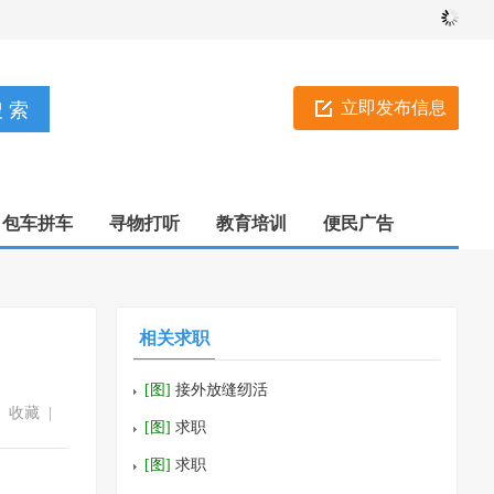
立即发布信息
包车拼车
寻物打听
教育培训
便民广告
相关求职
[图]
接外放缝纫活
收藏
|
[图]
求职
[图]
求职