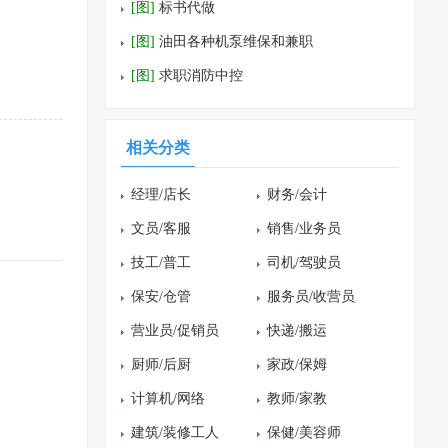
[图]
标书代做
[图]
油田各种机泵维保和兼职
[图]
求职消防中控
相关分类
经理/店长
财务/会计
文员/客服
销售/业务员
技工/普工
司机/驾驶员
保安/仓管
服务员/收营员
营业员/促销员
快递/搬运
厨师/后厨
家政/保姆
计算机/网络
教师/家教
建筑/装修工人
保健/美容师