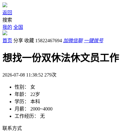
返回
搜索
我的
全国
首页
分享
收藏
15822467694
加微信聊
一键拨号
想找一份双休法休文员工作
2026-07-08 11:38:52
279
次
性别：
女
年龄：
22岁
学历：
本科
月薪：
2000~4000
工作经历：
无
联系方式