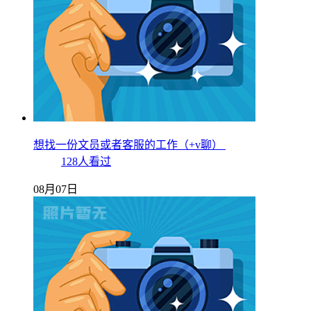
想找一份文员或者客服的工作（+v聊）
128人看过
08月07日