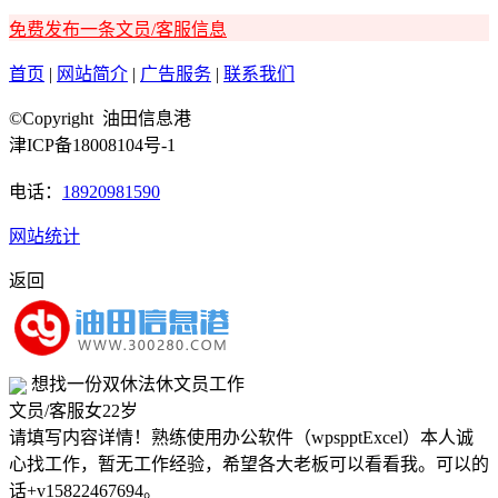
免费发布一条文员/客服信息
首页
|
网站简介
|
广告服务
|
联系我们
©Copyright 油田信息港
津ICP备18008104号-1
电话：
18920981590
网站统计
返回
想找一份双休法休文员工作
文员/客服
女
22岁
请填写内容详情！熟练使用办公软件（wpspptExcel）本人诚
心找工作，暂无工作经验，希望各大老板可以看看我。可以的
话+v15822467694。