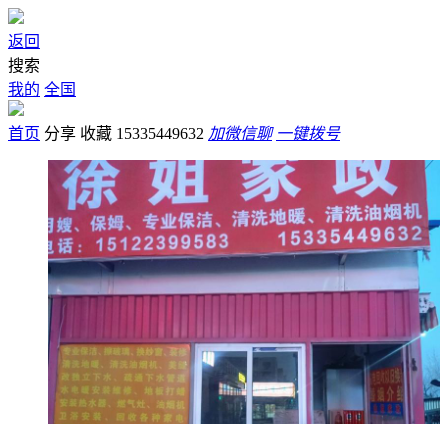
返回
搜索
我的
全国
首页
分享
收藏
15335449632
加微信聊
一键拨号