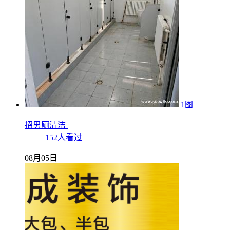
1图
招男厕清洁
152人看过
08月05日