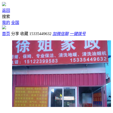
返回
搜索
我的
全国
首页
分享
收藏
15335449632
加微信聊
一键拨号