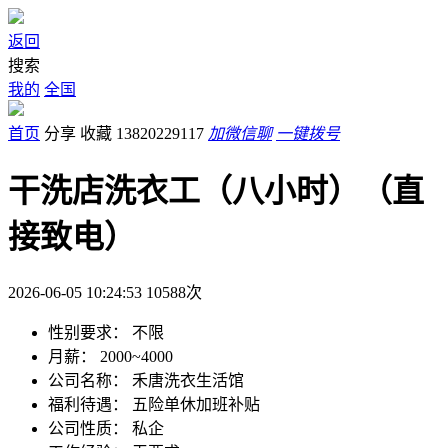
返回
搜索
我的
全国
首页
分享
收藏
13820229117
加微信聊
一键拨号
干洗店洗衣工（八小时）（直
接致电）
2026-06-05 10:24:53
10588
次
性别要求：
不限
月薪：
2000~4000
公司名称：
禾唐洗衣生活馆
福利待遇：
五险
单休
加班补贴
公司性质：
私企