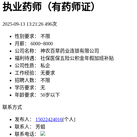
执业药师（有药师证）
2025-09-13 13:21:26
496
次
性别要求：
不限
月薪：
6000~8000
公司名称：
神农百草药业连锁有限公司
福利待遇：
社保
医保
五险
公积金
年假
加班补贴
公司性质：
私企
工作经验：
无要求
招聘人数：
不限
学历要求：
无
年龄要求：
50岁以下
联系方式
发布人：
15022424016
[个人]
联系人：
芳姐
联系电话：