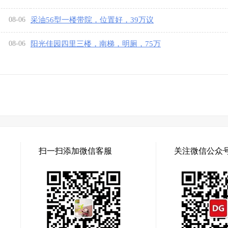
08-06
采油56型一楼带院，位置好，39万议
08-06
阳光佳园四里三楼，南梯，明厕，75万
扫一扫添加微信客服
关注微信公众