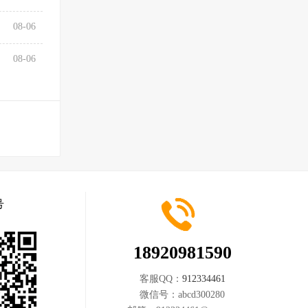
08-06
08-06
号
18920981590
客服QQ：
912334461
微信号：
abcd300280