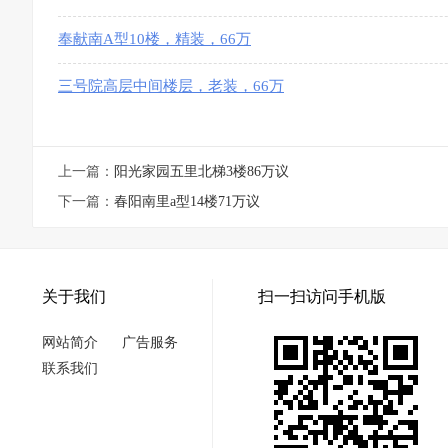
39万
奉献南A型10楼，精装，66万
三号院高层中间楼层，老装，66万
上一篇：
阳光家园五里北梯3楼86万议
下一篇：
春阳南里a型14楼71万议
关于我们
扫一扫访问手机版
网站简介
广告服务
联系我们