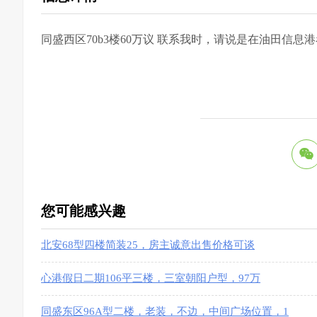
同盛西区70b3楼60万议
联系我时，请说是在油田信息港
您可能感兴趣
北安68型四楼简装25，房主诚意出售价格可谈
心港假日二期106平三楼，三室朝阳户型，97万
同盛东区96A型二楼，老装，不边，中间广场位置，1