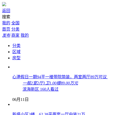
返回
搜索
我的
全国
首页
分类
发布
商家
我的
分类
区域
房型
心港假日一期94平一楼带院简装，两室两厅89万可议
一般
2室2厅1卫
1.00楼
89.00万元
滨海新区
160人看过
06月11日
新盛小区3楼，62.38平两室一厅中装21万