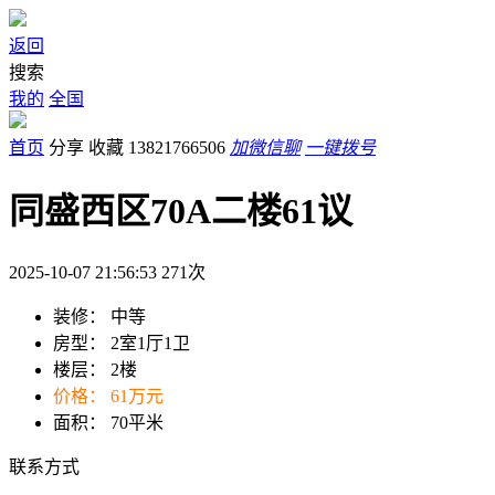
返回
搜索
我的
全国
首页
分享
收藏
13821766506
加微信聊
一键拨号
同盛西区70A二楼61议
2025-10-07 21:56:53
271
次
装修：
中等
房型：
2室1厅1卫
楼层：
2楼
价格：
61万元
面积：
70平米
联系方式