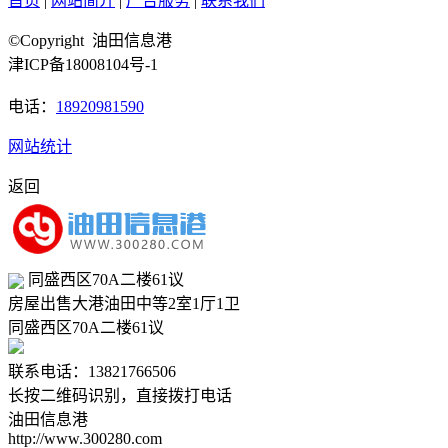
首页
|
网站简介
|
广告服务
|
联系我们
©Copyright 油田信息港
津ICP备18008104号-1
电话：
18920981590
网站统计
返回
同盛西区70A二楼61议
房屋出售
大港油田
中等
2室1厅1卫
同盛西区70A二楼61议
联系电话：13821766506
长按二维码识别，直接拨打电话
油田信息港
http://www.300280.com