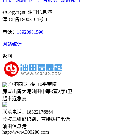
首页
|
网站简介
|
广告服务
|
联系我们
©Copyright 油田信息港
津ICP备18008104号-1
电话：
18920981590
网站统计
返回
心港四期1楼110平带院
房屋出售
大港油田
中等
3室2厅1卫
超市近急卖
联系电话：18322176864
长按二维码识别，直接拨打电话
油田信息港
http://www.300280.com