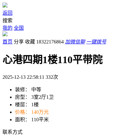
返回
搜索
我的
全国
首页
分享
收藏
18322176864
加微信聊
一键拨号
心港四期1楼110平带院
2025-12-13 22:58:11
332
次
装修：
中等
房型：
3室2厅1卫
楼层：
1楼
价格：
140万元
面积：
110平米
联系方式