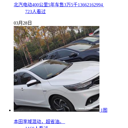
北汽电动400公里5年车售3万5千13662162994
723人看过
03月28日
1图
本田享域混动，超省油。