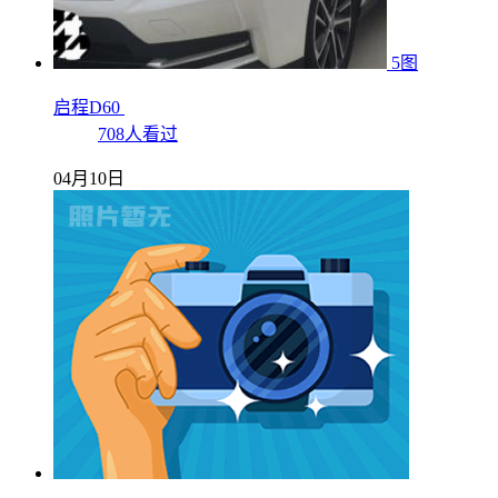
5图
启程D60
708人看过
04月10日