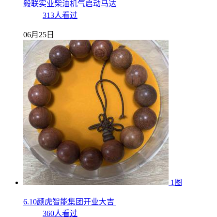
毅联实业柴油机气启动马达
313人看过
06月25日
1图
6.10颜虎智能集团开业大吉
360人看过