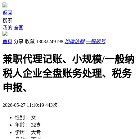
返回
搜索
我的
全国
首页
分享
收藏
13032249198
加微信聊
一键拨号
兼职代理记账、小规模/一般纳
税人企业全盘账务处理、税务
申报、
2026-05-27 11:10:19
443
次
性别：
女
年龄：
32岁
学历：
大专