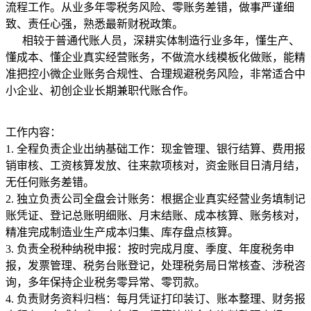
流程工作。从业多年零税务风险、零账务差错，做事严谨细
致、责任心强，熟悉最新财税政策。
相较于普通代账人员，深耕实体制造行业多年，懂生产、
懂成本、懂企业真实经营账务，不做流水线模板化做账，能精
准把控小微企业账务合规性、合理规避税务风险，非常适合中
小企业、初创企业长期兼职代账合作。
工作内容：
1. 全程负责企业出纳基础工作：现金管理、银行结算、费用报
销审核、工资核算发放、往来款项核对，资金账目日清月结，
无任何账务差错。
2. 独立负责公司全盘会计账务：根据企业真实经营业务填制记
账凭证、登记总账明细账、月末结账、成本核算、账务核对，
精准完成制造业生产成本归集、库存盘点核算。
3. 负责全税种纳税申报：按时完成月度、季度、年度税务申
报，发票管理、税务台账登记，处理税务局日常核查、涉税咨
询，多年保持企业税务零异常、零罚款。
4. 负责财务资料归档：每月凭证打印装订、账本整理、财务报