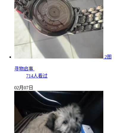
2图
寻物启事
714人看过
02月07日