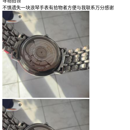
寻物招领
不慎遗失一块浪琴手表有拾物者方便与我联系万分感谢