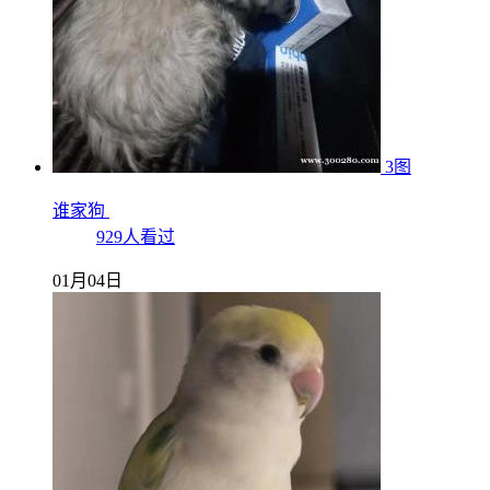
3图
谁家狗
929人看过
01月04日