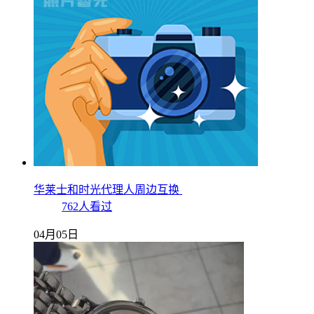
华莱士和时光代理人周边互换
762人看过
04月05日