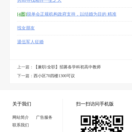
男40寻找相伴一生之人
[4图]
脱单会正规机构政府支持，以结婚为目的 精准
匹配
找女朋友
退伍军人征婚
上一篇：
【兼职/全职】招募各学科初高中教师
下一篇：
西小区70四楼1300可议
关于我们
扫一扫访问手机版
网站简介
广告服务
联系我们