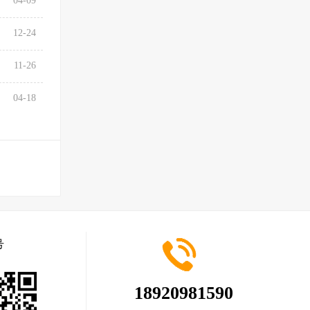
04-09
12-24
11-26
04-18
号
18920981590