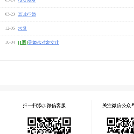
05-24
找女朋友
03-23
真诚征婚
12-05
求缘
10-04
[1图]
寻婚恋对象女伴
扫一扫添加微信客服
关注微信公众