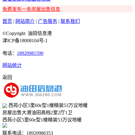
免费发布一条房屋出售信息
首页
|
网站简介
|
广告服务
|
联系我们
©Copyright 油田信息港
津ICP备18008104号-1
电话：
18920981590
网站统计
返回
西苑小区5里60e型1楼精装53万议地暖
房屋出售
大港油田
高档
2室2厅1卫
西苑小区5里60e型1楼精装53万议地暖
联系电话：18920986353