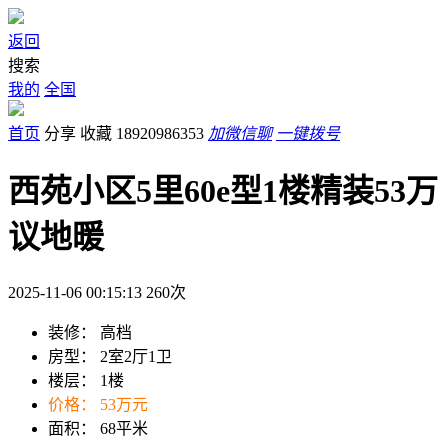
返回
搜索
我的
全国
首页
分享
收藏
18920986353
加微信聊
一键拨号
西苑小区5里60e型1楼精装53万
议地暖
2025-11-06 00:15:13
260
次
装修：
高档
房型：
2室2厅1卫
楼层：
1楼
价格：
53万元
面积：
68平米