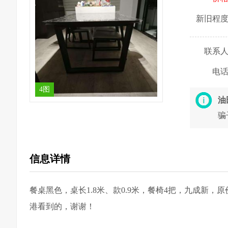
新旧程
联系
电
4图
油
骗
信息详情
餐桌黑色，桌长1.8米、款0.9米，餐椅4把，九成新，
港看到的，谢谢！