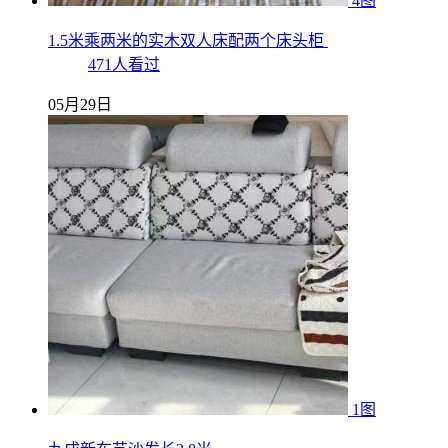
4图
1.5米乘两米的实木双人床配两个床头柜
471人看过
05月29日
1图