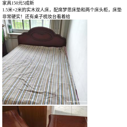
家具
150元
5成新
1.5米×2米的实木双人床，配席梦思床垫和两个床头柜，床垫
非常硬实！还有桌子梳妆台看着给