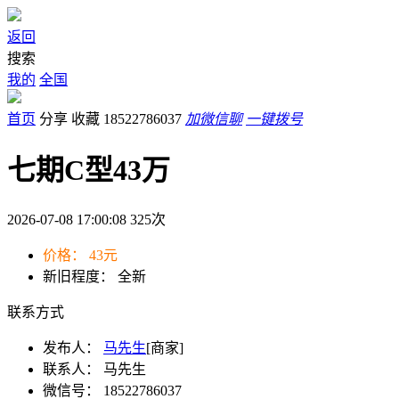
返回
搜索
我的
全国
首页
分享
收藏
18522786037
加微信聊
一键拨号
七期C型43万
2026-07-08 17:00:08
325
次
价格：
43元
新旧程度：
全新
联系方式
发布人：
马先生
[商家]
联系人：
马先生
微信号：
18522786037